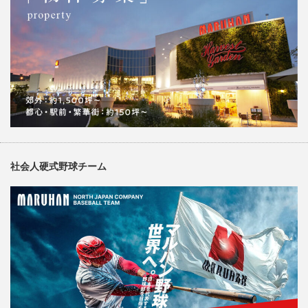
社会人硬式野球チーム