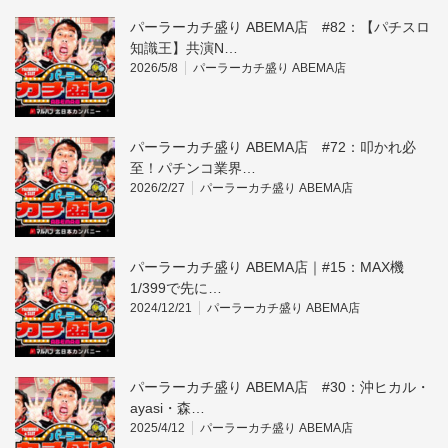
パーラーカチ盛り ABEMA店 #82：【パチスロ
知識王】共演N…
2026/5/8
パーラーカチ盛り ABEMA店
パーラーカチ盛り ABEMA店 #72：叩かれ必
至！パチンコ業界…
2026/2/27
パーラーカチ盛り ABEMA店
パーラーカチ盛り ABEMA店｜#15：MAX機
1/399で先に…
2024/12/21
パーラーカチ盛り ABEMA店
パーラーカチ盛り ABEMA店 #30：沖ヒカル・
ayasi・森…
2025/4/12
パーラーカチ盛り ABEMA店