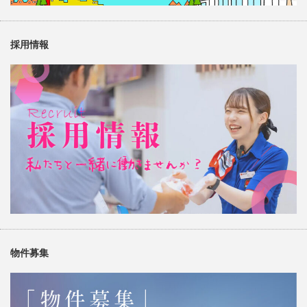
採用情報
物件募集