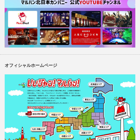
オフィシャルホームページ