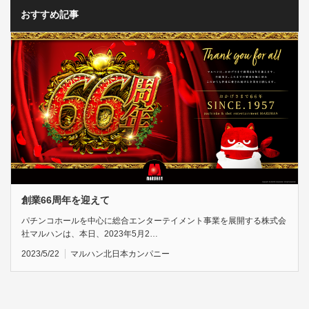
おすすめ記事
創業66周年を迎えて
パチンコホールを中心に総合エンターテイメント事業を展開する株式会
社マルハンは、本日、2023年5月2…
2023/5/22
マルハン北日本カンパニー