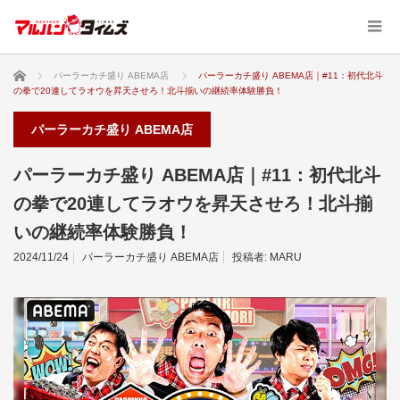
ホーム
パーラーカチ盛り ABEMA店
パーラーカチ盛り ABEMA店｜#11：初代北斗
の拳で20連してラオウを昇天させろ！北斗揃いの継続率体験勝負！
パーラーカチ盛り ABEMA店
パーラーカチ盛り ABEMA店｜#11：初代北斗
の拳で20連してラオウを昇天させろ！北斗揃
いの継続率体験勝負！
2024/11/24
パーラーカチ盛り ABEMA店
投稿者:
MARU