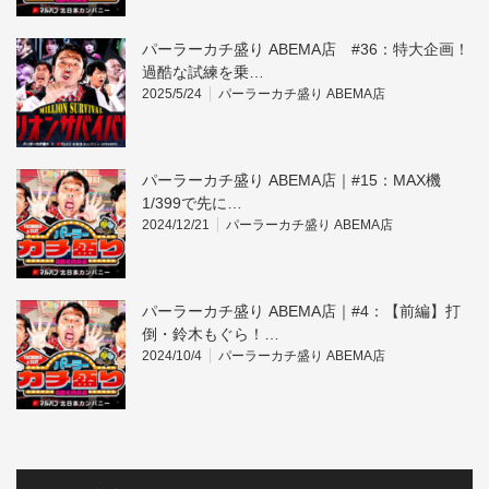
パーラーカチ盛り ABEMA店 #36：特大企画！
過酷な試練を乗…
2025/5/24
パーラーカチ盛り ABEMA店
パーラーカチ盛り ABEMA店｜#15：MAX機
1/399で先に…
2024/12/21
パーラーカチ盛り ABEMA店
パーラーカチ盛り ABEMA店｜#4：【前編】打
倒・鈴木もぐら！…
2024/10/4
パーラーカチ盛り ABEMA店