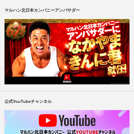
マルハン北日本カンパニーアンバサダー
公式YouTubeチャンネル