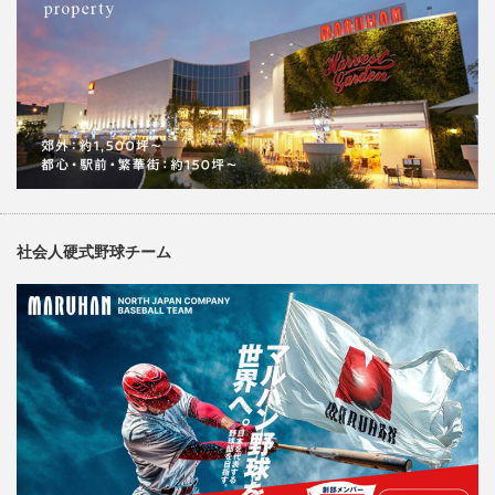
社会人硬式野球チーム