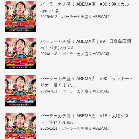
パーラーカチ盛り ABEMA店 #30：沖ヒカル・
ayasi・森…
2025/4/12
パーラーカチ盛り ABEMA店
パーラーカチ盛り ABEMA店｜#9：日直島田調
べ！パチンカスキ…
2024/11/8
パーラーカチ盛り ABEMA店
パーラーカチ盛り ABEMA店 #90「ラッキート
リガー引くまで…
2026/7/11
パーラーカチ盛り ABEMA店
パーラーカチ盛り ABEMA店 #18：大物ゲス
ト・沖ヒカル&#…
2025/1/11
パーラーカチ盛り ABEMA店