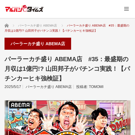
ホーム
パーラーカチ盛り ABEMA店
パーラーカチ盛り ABEMA店 #35：最盛期の
月収は1億円!? 山田邦子がパチンコ実践！【パチンカーヒキ強検証】
パーラーカチ盛り ABEMA店
パーラーカチ盛り ABEMA店 #35：最盛期の
月収は1億円!? 山田邦子がパチンコ実践！【パ
チンカーヒキ強検証】
2025/5/17
パーラーカチ盛り ABEMA店
投稿者:
TOMOMI