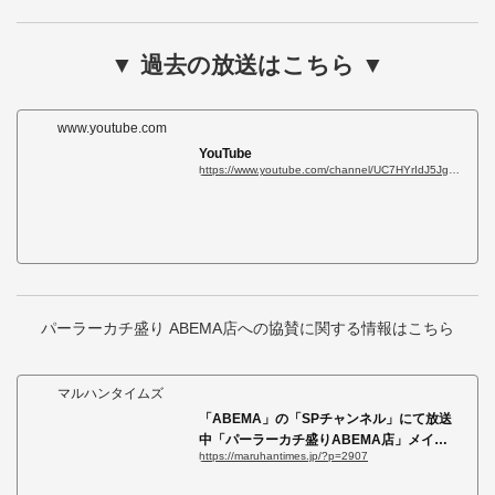
▼ 過去の放送はこちら ▼
www.youtube.com
YouTube
https://www.youtube.com/channel/UC7HYrIdJ5JgyfysQfo0stgQ
パーラーカチ盛り ABEMA店への協賛に関する情報はこちら
マルハンタイムズ
「ABEMA」の「SPチャンネル」にて放送
中「パーラーカチ盛りABEMA店」メイン
https://maruhantimes.jp/?p=2907
スポン...