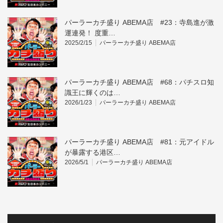
パーラーカチ盛り ABEMA店 #23：寺島進が激
運連発！ 度重…
2025/2/15
パーラーカチ盛り ABEMA店
パーラーカチ盛り ABEMA店 #68：パチスロ知
識王に輝くのは…
2026/1/23
パーラーカチ盛り ABEMA店
パーラーカチ盛り ABEMA店 #81：元アイドル
が暴露する港区…
2026/5/1
パーラーカチ盛り ABEMA店