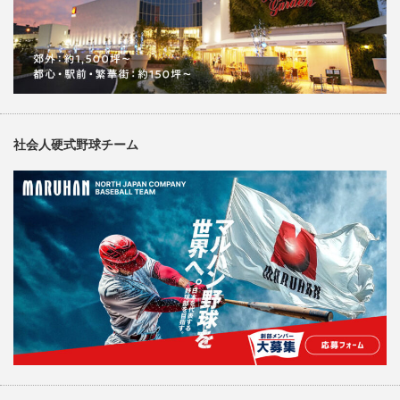
社会人硬式野球チーム