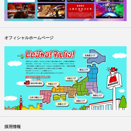
オフィシャルホームページ
採用情報