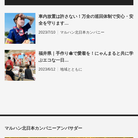
車内放置は許さない！万全の巡回体制で安心・安
全を守ります…
2023/7/10
マルハン北日本カンパニー
福井県｜手作り傘で愛着を！にゃんまると共に学
ぶエコな一日…
2023/6/12
地域とともに
マルハン北日本カンパニーアンバサダー