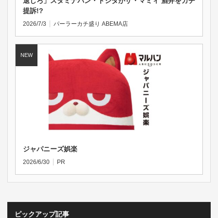
退しろ」スタミナパン・トシダがザ・マミィ 酒井をガチ
提訴!?
2026/7/3
パーラーカチ盛り ABEMA店
ジャパニーズ娯楽
2026/6/30
PR
ピックアップ記事