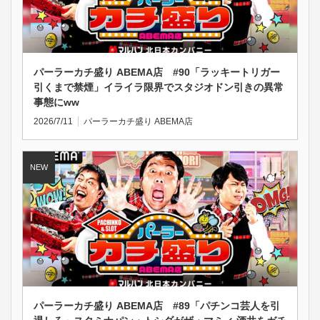
パーラーカチ盛り ABEMA店 #90「ラッキートリガー
引くまで禁煙」イライラ限界でスタジオドン引きの異常
事態にww
2026/7/11
パーラーカチ盛り ABEMA店
パーラーカチ盛り ABEMA店 #89「パチンコ芸人を引