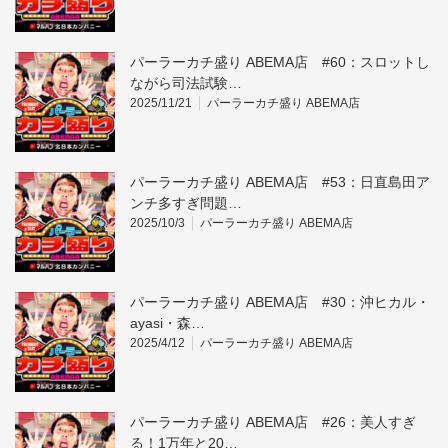
パーラーカチ盛り ABEMA店 #60：スロットし
ながら司法試験…
2025/11/21
パーラーカチ盛り ABEMA店
パーラーカチ盛り ABEMA店 #53：日直島田ア
ンチ多すぎ問題…
2025/10/3
パーラーカチ盛り ABEMA店
パーラーカチ盛り ABEMA店 #30：沖ヒカル・
ayasi・森…
2025/4/12
パーラーカチ盛り ABEMA店
パーラーカチ盛り ABEMA店 #26：美人すぎ
る！1万年と20…