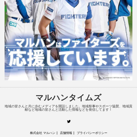
マルハンタイムズ
地域の皆さんと共に歩むメディアを開設しました。地域祭事やスポーツ協賛、地域貢
献など地域の皆さんと活動した情報などを発信してます！
Twitter
株式会社 マルハン
店舗情報
プライバシーポリシー