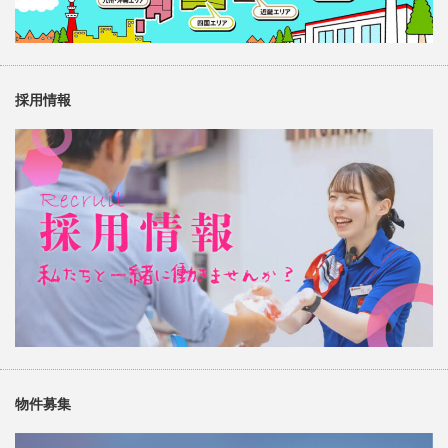
採用情報
物件募集