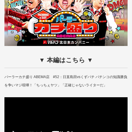
▼ 本編はこちら ▼
パーラーカチ盛り ABEMA店 #52：日直島田vsくずパチ パチンコの知識勝負
を争いマジ喧嘩！「ちっちぇヤツ」「正確じゃないライターだ」