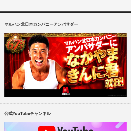
マルハン北日本カンパニーアンバサダー
公式YouTubeチャンネル