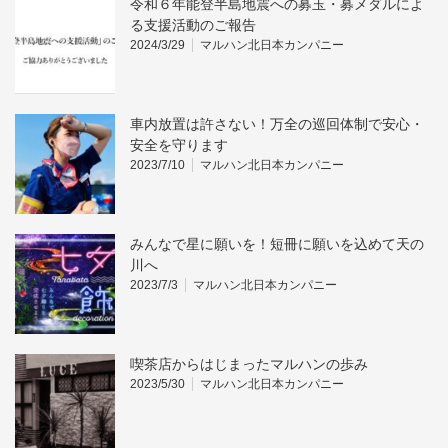
令和６年能登半島地震への募玉・募メダルによ
る支援活動のご報告
2024/3/29
マルハン北日本カンパニー
車内放置は許さない！万全の巡回体制で安心・
安全を守ります
2023/7/10
マルハン北日本カンパニー
みんなで星に願いを！短冊に願いを込めて天の
川へ
2023/7/3
マルハン北日本カンパニー
喫茶店からはじまったマルハンの歩み
2023/5/30
マルハン北日本カンパニー