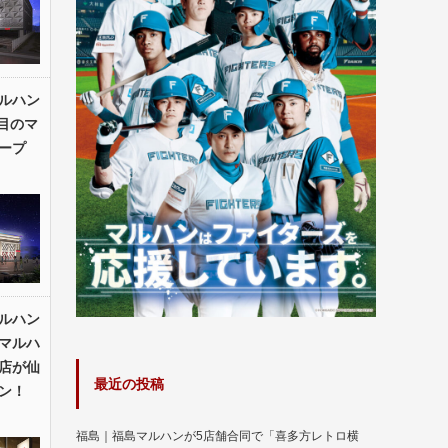
ルハン
目のマ
ープ
ルハン
北マルハ
店が仙
最近の投稿
ン！
福島｜福島マルハンが5店舗合同で「喜多方レトロ横