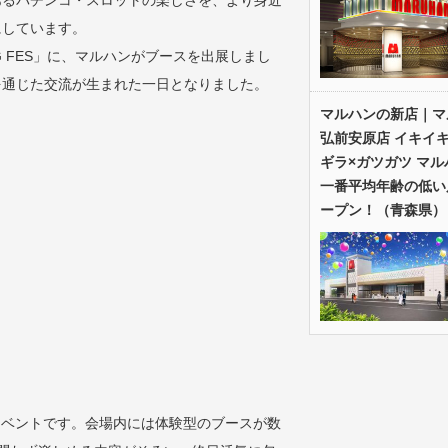
あるパチンコ・スロットの楽しさを、より身近
にしています。
G FES」に、マルハンがブースを出展しまし
を通じた交流が生まれた一日となりました。
マルハンの新店｜マ
弘前安原店 イキイキ
ギラ×ガツガツ マル
一番平均年齢の低い
ープン！（青森県）
例イベントです。会場内には体験型のブースが数