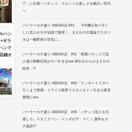
丁」に出展！パチンコ・スロットの楽しさを幅広い世代
へ
パーラーカチ盛り ABEMA店 #92 「4号機を知り尽く
した芸人がガチ知識で激突！」まさかの大激論でスタジ
ルハン
オは一触即発の空気に…
×ギラ
ハンで
パーラーカチ盛り ABEMA店 #91「禁煙パチンコで芸
店鋪オ
人達の禁断症状がヤバすぎるww 神引きからのまさかの
結末…!?
パーラーカチ盛り ABEMA店 #90「ラッキートリガー
引くまで禁煙」イライラ限界でスタジオドン引きの異常
事態にww
パーラーカチ盛り ABEMA店 #89「パチンコ芸人を引
退しろ」スタミナパン・トシダがザ・マミィ 酒井をガ
チ提訴!?