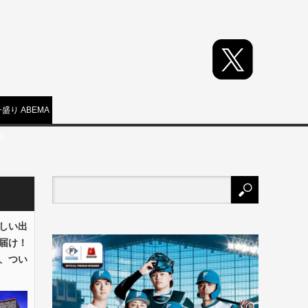
盛り ABEMA
店
しい出
届け！
、つい