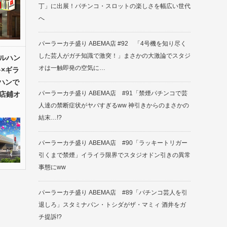
丁」に出展！パチンコ・スロットの楽しさを幅広い世代
へ
パーラーカチ盛り ABEMA店 #92 「4号機を知り尽く
した芸人がガチ知識で激突！」まさかの大激論でスタジ
ルハン
オは一触即発の空気に…
×ギラ
ハンで
パーラーカチ盛り ABEMA店 #91「禁煙パチンコで芸
店鋪オ
人達の禁断症状がヤバすぎるww 神引きからのまさかの
結末…!?
パーラーカチ盛り ABEMA店 #90「ラッキートリガー
引くまで禁煙」イライラ限界でスタジオドン引きの異常
事態にww
パーラーカチ盛り ABEMA店 #89「パチンコ芸人を引
退しろ」スタミナパン・トシダがザ・マミィ 酒井をガ
チ提訴!?