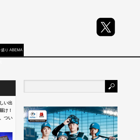
盛り ABEMA
店
しい出
届け！
、つい