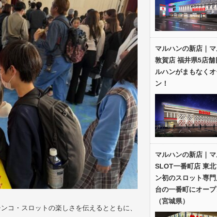
マルハンの新店｜マ
敦賀店 福井県5店舗
ルハンがまもなくオ
ン！
マルハンの新店｜マ
SLOT一番町店 東
ン初のスロット専門
台の一番町にオープ
（宮城県）
チンコ・スロットの楽しさを伝えるとともに、