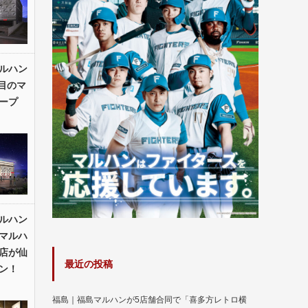
ルハン
目のマ
ープ
ルハン
北マルハ
店が仙
最近の投稿
ン！
福島｜福島マルハンが5店舗合同で「喜多方レトロ横