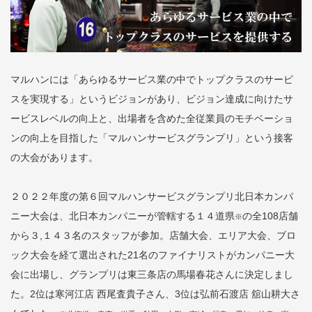
マルハンには「あらゆるサービス業の中でトップクラスのサービ
スを実現する」というビジョンがあり、ビジョン達成に向けたサ
ービスレベルの向上と、出場者を含めた全従業員のモチベーショ
ンの向上を目指した「マルハンサービスグランプリ」という接客
の大会があります。
２０２２年度の第６回マルハンサービスグランプリ北日本カンパ
ニー大会は、北日本カンパニーが管轄する１４道県
の全108店舗
※
から３,１４３名のスタッフが参加。店舗大会、エリア大会、ブロ
ック大会を経て選出された21名のファイナリストがカンパニー大
会に出場し、グランプリは東三条店の馬場春花さんに決定しまし
た。2位は寒河江店 西尾査貴子さん、3位は弘前石渡店 舘山耕大さ