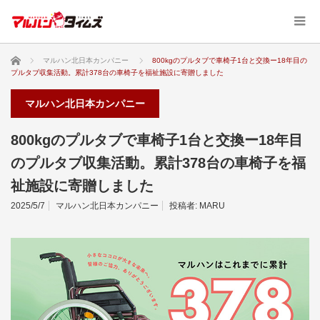
ホーム
マルハン北日本カンパニー
800kgのプルタブで車椅子1台と交換ー18年目の
プルタブ収集活動。累計378台の車椅子を福祉施設に寄贈しました
マルハン北日本カンパニー
800kgのプルタブで車椅子1台と交換ー18年目
のプルタブ収集活動。累計378台の車椅子を福
祉施設に寄贈しました
2025/5/7
マルハン北日本カンパニー
投稿者:
MARU