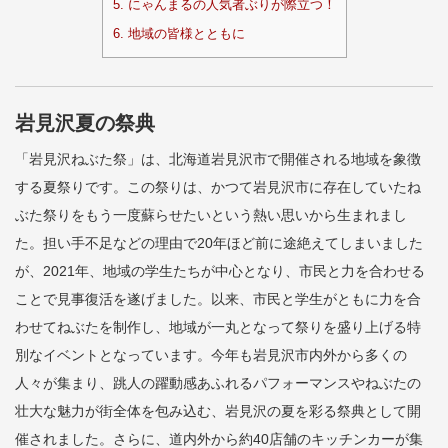
5.
にゃんまるの人気者ぶりが際立つ！
6.
地域の皆様とともに
岩見沢夏の祭典
「岩見沢ねぶた祭」は、北海道岩見沢市で開催される地域を象徴
する夏祭りです。この祭りは、かつて岩見沢市に存在していたね
ぶた祭りをもう一度蘇らせたいという熱い思いから生まれまし
た。担い手不足などの理由で20年ほど前に途絶えてしまいました
が、2021年、地域の学生たちが中心となり、市民と力を合わせる
ことで見事復活を遂げました。以来、市民と学生がともに力を合
わせてねぶたを制作し、地域が一丸となって祭りを盛り上げる特
別なイベントとなっています。今年も岩見沢市内外から多くの
人々が集まり、跳人の躍動感あふれるパフォーマンスやねぶたの
壮大な魅力が街全体を包み込む、岩見沢の夏を彩る祭典として開
催されました。さらに、道内外から約40店舗のキッチンカーが集